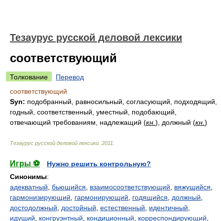
Тезаурус русской деловой лексики
соответствующий
Толкование
Перевод
соответствующий
Syn:
подобранный, равносильный, согласующий, подходящий,
годный, соответственный, уместный, подобающий,
отвечающий требованиям, надлежащий (
кн.
), должный (
кн.
)
Тезаурус русской деловой лексики
.
2011
.
Игры ⚽
Нужно решить контрольную?
Синонимы
:
адекватный
,
бьющийся
,
взаимосоответствующий
,
вяжущийся
,
гармонизирующий
,
гармонирующий
,
годящийся
,
должный
,
достодолжный
,
достойный
,
естественный
,
идентичный
,
идущий
,
конгруэнтный
,
кондиционный
,
корреспондирующий
,