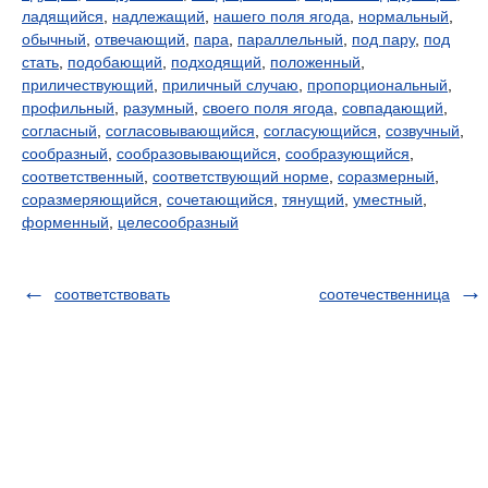
ладящийся
,
надлежащий
,
нашего поля ягода
,
нормальный
,
обычный
,
отвечающий
,
пара
,
параллельный
,
под пару
,
под
стать
,
подобающий
,
подходящий
,
положенный
,
приличествующий
,
приличный случаю
,
пропорциональный
,
профильный
,
разумный
,
своего поля ягода
,
совпадающий
,
согласный
,
согласовывающийся
,
согласующийся
,
созвучный
,
сообразный
,
сообразовывающийся
,
сообразующийся
,
соответственный
,
соответствующий норме
,
соразмерный
,
соразмеряющийся
,
сочетающийся
,
тянущий
,
уместный
,
форменный
,
целесообразный
соответствовать
соотечественница